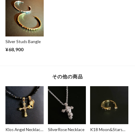
Silver Studs Bangle
¥68,900
その他の商品
Klos Angel Necklace
SilverRose Necklace
K18 Moon&Stars
K18 LIMITED
Ring