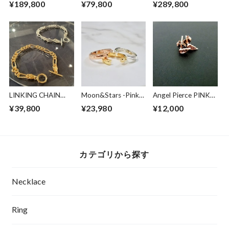
¥189,800
¥79,800
¥289,800
EDITION
LINKING CHAIN
Moon&Stars -Pinky-
Angel Pierce PINK
BRACELET
Ring
GOLD
¥39,800
¥23,980
¥12,000
カテゴリから探す
Necklace
Ring