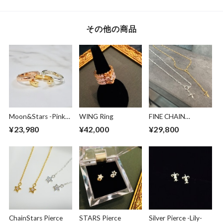
その他の商品
Moon&Stars -Pinky-
WING Ring
FINE CHAIN
Ring
NECKLACE
¥23,980
¥42,000
¥29,800
ChainStars Pierce
STARS Pierce
Silver Pierce -Lily-