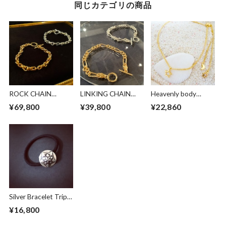
同じカテゴリの商品
ROCK CHAIN
LINKING CHAIN
Heavenly body
BRACELET
BRACELET
Bracelet
¥69,800
¥39,800
¥22,860
Silver Bracelet Triple
Star
¥16,800